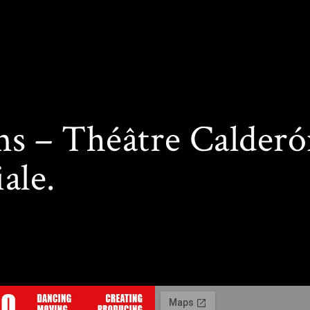
UPA RURAL
s – Théâtre Calderón
ale.