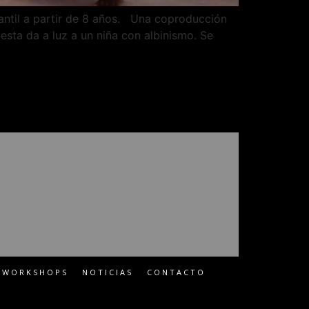
fantil a partir de 8 años. Una coproducción
sta da a luz a un niña con albinismo. Se
WORKSHOPS
NOTICIAS
CONTACTO