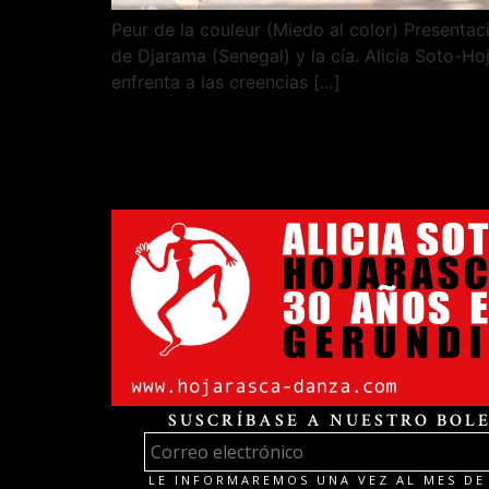
Peur de la couleur (Miedo al color) Presenta
de Djarama (Senegal) y la cía. Alicia Soto-H
enfrenta a las creencias […]
SUSCRÍBASE A NUESTRO BOLE
LE INFORMAREMOS UNA VEZ AL MES DE 