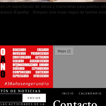
ción Un espectáculo de danza y marionetas para público in
ojarasca (España) Sinopsis Una mujer negra de familia mode
TÍN DE NOTICIAS
INICIO
CALENDARIO
ENVIAR
Contacto
LAS ACTIVIDADES DE LA