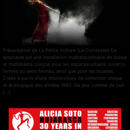
Présentation de La Petite Voiture (La Comtesse) Ce
spectacle est une installation multidisciplinaire de danse
et multimédia conçue pour les espaces urbains ouverts,
fermés ou semi-fermés, ainsi que pour les musées.
Créée à partir d'une microvoiture de collection unique
et écologique des années 1960. De jour comme de nuit
[…]