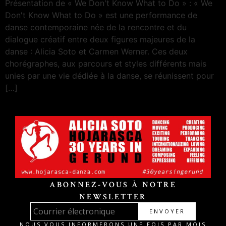
Présentation de « We Don't Know What to Do » : « We
Don't Know What to Do » est une performance de
danse contemporaine née de la rencontre et du
dialogue créatif entre deux figures majeures de la
danse : Alicia Soto et Carmen Werner. Ces deux
chorégraphes, aux parcours et styles différents mais
unies par une vie dédiée à la danse, se réunissent pour
[…]
ABONNEZ-VOUS À NOTRE
NEWSLETTER
ENVOYER
NOUS VOUS INFORMERONS UNE FOIS PAR MOIS