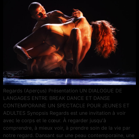
Regards (Aperçus) Présentation UN DIALOGUE DE
LANGAGES ENTRE BREAK DANCE ET DANSE
CONTEMPORAINE UN SPECTACLE POUR JEUNES ET
ADULTES Synopsis Regards est une invitation à voir
avec le corps et le cœur. À regarder jusqu'à
comprendre, à mieux voir, à prendre soin de la vie par
notre regard. Dansant sur une peau contemporaine, une